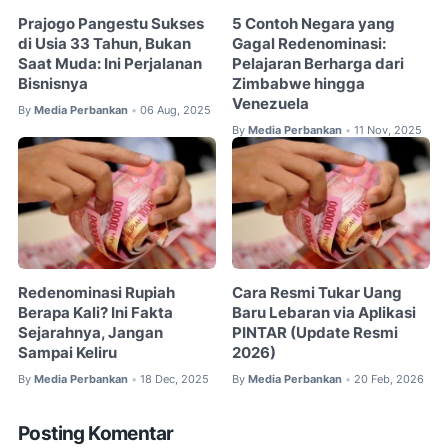
Prajogo Pangestu Sukses
5 Contoh Negara yang
di Usia 33 Tahun, Bukan
Gagal Redenominasi:
Saat Muda: Ini Perjalanan
Pelajaran Berharga dari
Bisnisnya
Zimbabwe hingga
Venezuela
By
Media Perbankan
06 Aug, 2025
•
By
Media Perbankan
11 Nov, 2025
•
Redenominasi Rupiah
Cara Resmi Tukar Uang
Berapa Kali? Ini Fakta
Baru Lebaran via Aplikasi
Sejarahnya, Jangan
PINTAR (Update Resmi
Sampai Keliru
2026)
By
Media Perbankan
18 Dec, 2025
By
Media Perbankan
20 Feb, 2026
•
•
Posting Komentar