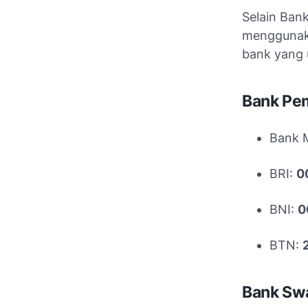
Selain Ban
menggunaka
bank yang 
Bank Pe
Bank M
BRI:
0
BNI:
0
BTN:
Bank Swa