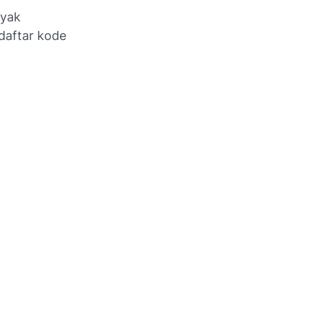
nyak
daftar kode