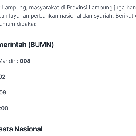
k Lampung, masyarakat di Provinsi Lampung juga ba
n layanan perbankan nasional dan syariah. Berikut 
umum dipakai:
merintah (BUMN)
andiri:
008
02
09
200
sta Nasional