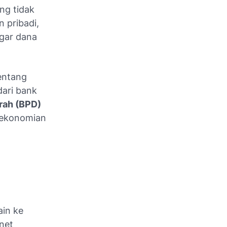
ang tidak
 pribadi,
agar dana
entang
dari bank
rah (BPD)
rekonomian
ain ke
net