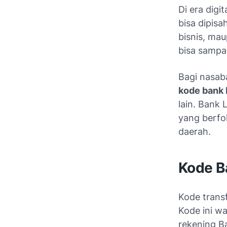
Di era digi
bisa dipisa
bisnis, ma
bisa sampa
Bagi nasab
kode bank
lain. Bank
yang berf
daerah.
Kode B
Kode trans
Kode ini wa
rekening B