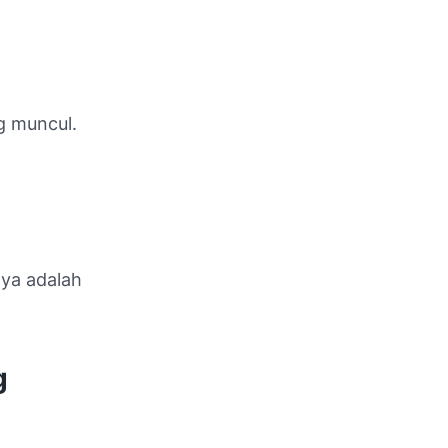
 muncul.
nya adalah
g