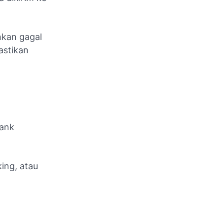
ahkan gagal
astikan
Bank
ing, atau