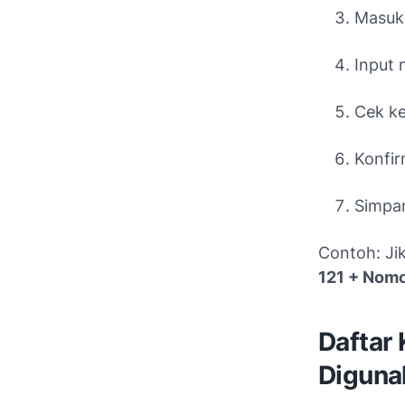
Masu
Input 
Cek ke
Konfir
Simpan
Contoh: Ji
121 + Nom
Daftar
Diguna