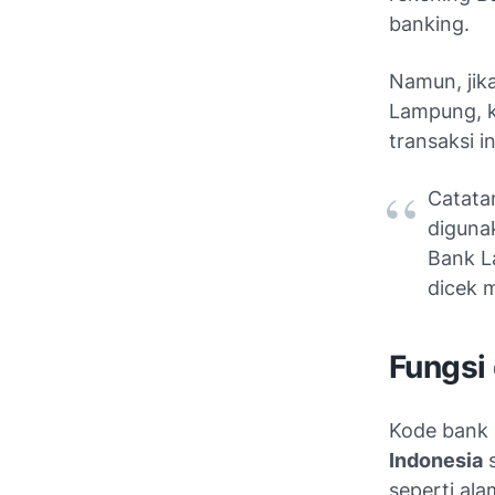
banking.
Namun, jik
Lampung, k
transaksi in
Catata
digunak
Bank L
dicek m
Fungsi
Kode bank 
Indonesia
s
seperti al