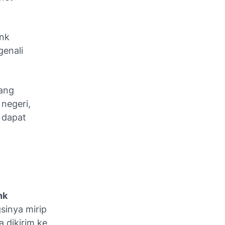
ank
genali
ang
 negeri,
 dapat
nk
sinya mirip
 dikirim ke