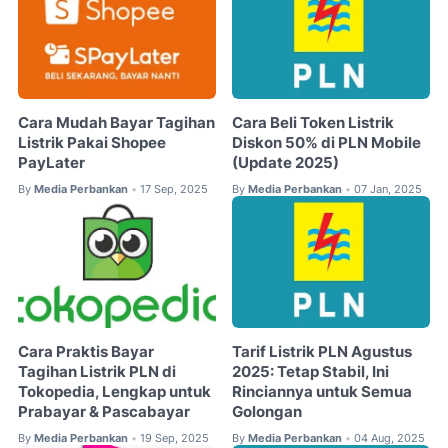
Cara Mudah Bayar Tagihan
Cara Beli Token Listrik
Listrik Pakai Shopee
Diskon 50% di PLN Mobile
PayLater
(Update 2025)
By
Media Perbankan
17 Sep, 2025
By
Media Perbankan
07 Jan, 2025
•
•
Cara Praktis Bayar
Tarif Listrik PLN Agustus
Tagihan Listrik PLN di
2025: Tetap Stabil, Ini
Tokopedia, Lengkap untuk
Rinciannya untuk Semua
Prabayar & Pascabayar
Golongan
By
Media Perbankan
19 Sep, 2025
By
Media Perbankan
04 Aug, 2025
•
•