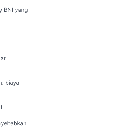
y BNI yang
gar
a biaya
f.
enyebabkan