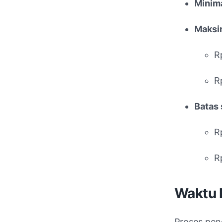
Minima
Maksim
R
R
Batas
R
Rp
Waktu 
Proses pen