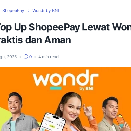
ShopeePay
Wondr by BNI
Top Up ShopeePay Lewat Won
Praktis dan Aman
Agu, 2025
•
0
•
4
min read