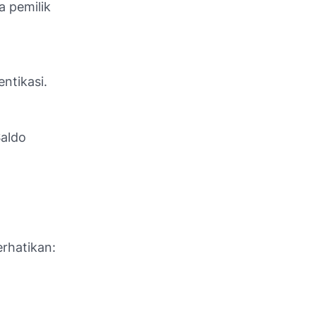
a pemilik
ntikasi.
Saldo
erhatikan: