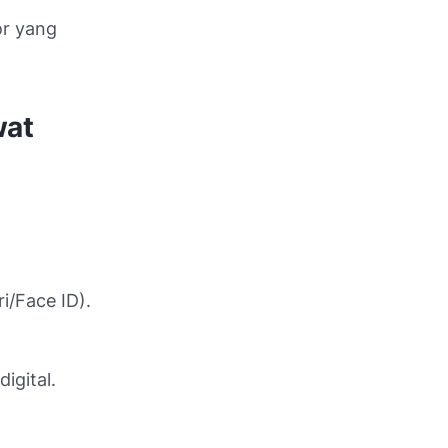
or yang
wat
i/Face ID).
igital.