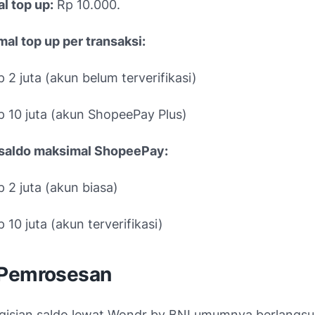
l top up:
Rp 10.000.
al top up per transaksi:
p 2 juta (akun belum terverifikasi)
p 10 juta (akun ShopeePay Plus)
 saldo maksimal ShopeePay:
p 2 juta (akun biasa)
 10 juta (akun terverifikasi)
Pemrosesan
gisian saldo lewat Wondr by BNI umumnya berlangsu