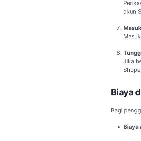
Periks
akun S
Masuk
Masukk
Tunggu
Jika b
Shopee
Biaya d
Bagi penggu
Biaya 