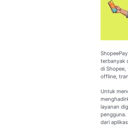
ShopeePay 
terbanyak d
di Shopee,
offline, tr
Untuk mend
menghadirk
layanan dig
pengguna. 
dari aplika