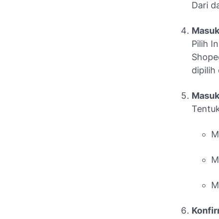
Dari d
Masuk
Pilih
I
Shopee
dipilih
Masuk
Tentuk
M
M
M
Konfir