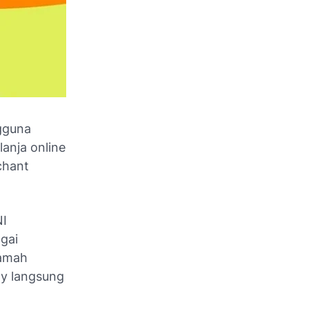
gguna
lanja online
chant
NI
agai
ramah
ay langsung