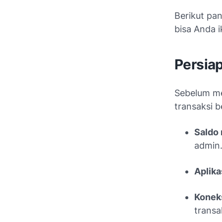
Berikut pa
bisa Anda ik
Persia
Sebelum mel
transaksi b
Saldo 
admin
Aplika
Koneks
transa