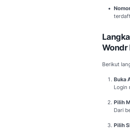
Nomor
terdaf
Langka
Wondr 
Berikut la
Buka A
Login 
Pilih 
Dari b
Pilih