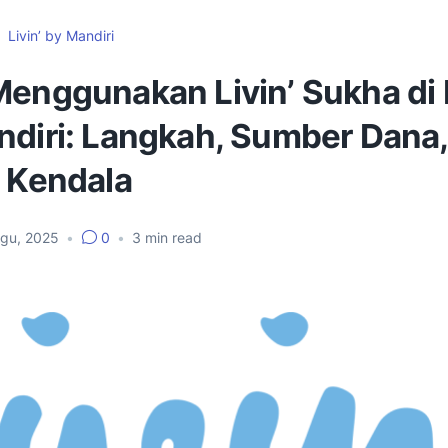
Livin’ by Mandiri
enggunakan Livin’ Sukha di L
ndiri: Langkah, Sumber Dana,
i Kendala
Agu, 2025
•
0
•
3
min read