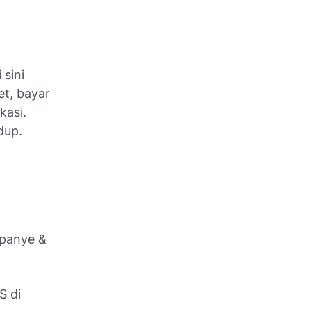
i sini
et, bayar
kasi.
dup.
mpanye &
S di