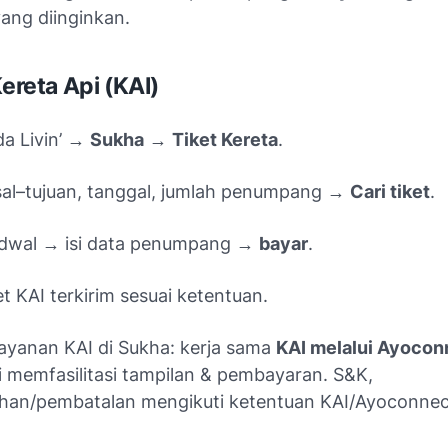
ang diinginkan.
Kereta Api (KAI)
a Livin’ →
Sukha
→
Tiket Kereta
.
asal–tujuan, tanggal, jumlah penumpang →
Cari tiket
.
jadwal → isi data penumpang →
bayar
.
et KAI terkirim sesuai ketentuan.
layanan KAI di Sukha: kerja sama
KAI melalui Ayocon
i memfasilitasi tampilan & pembayaran. S&K,
han/pembatalan mengikuti ketentuan KAI/Ayoconnec