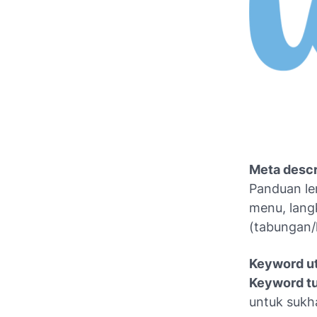
Meta descr
Panduan len
menu, langk
(tabungan/k
Keyword u
Keyword t
untuk sukha,