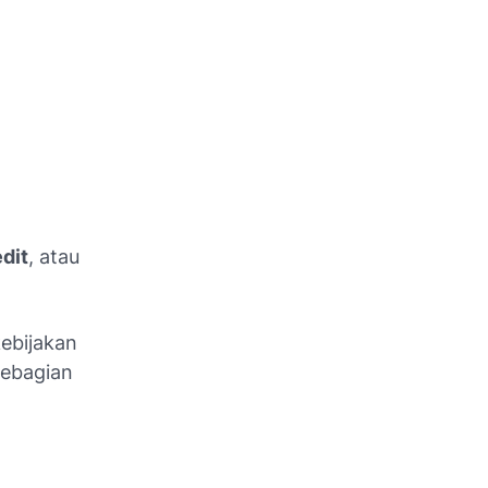
edit
, atau
kebijakan
ebagian