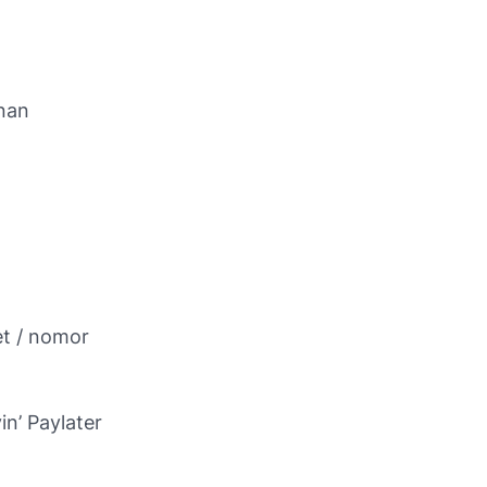
nan
et / nomor
in’ Paylater