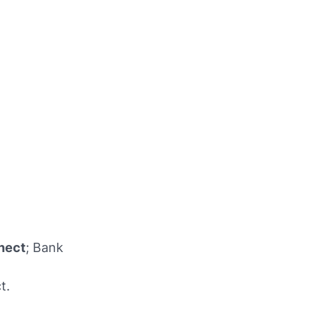
nect
; Bank
t.