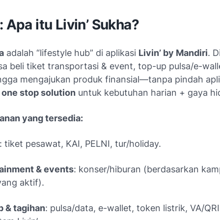
: Apa itu Livin’ Sukha?
a
adalah “lifestyle hub” di aplikasi
Livin’ by Mandiri
. D
a beli tiket transportasi & event, top-up pulsa/e-wall
ingga mengajukan produk finansial—tanpa pindah apli
a
one stop solution
untuk kebutuhan harian + gaya hi
anan yang tersedia:
: tiket pesawat, KAI, PELNI, tur/holiday.
tainment & events
: konser/hiburan (berdasarkan ka
yang aktif).
 & tagihan
: pulsa/data, e-wallet, token listrik, VA/QRI