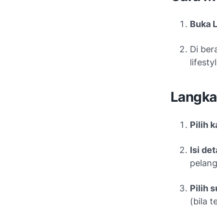
Buka L
Di ber
lifestyl
Langka
Pilih 
Isi det
pelang
Pilih 
(bila t