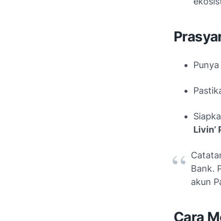
ekosis
Prasyar
Punya 
Pasti
Siapk
Livin’
Catatan
Bank. 
akun Pa
Cara M