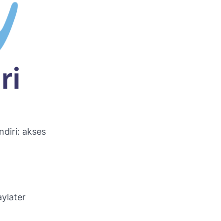
diri: akses
aylater