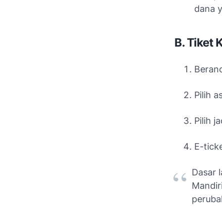
dana y
B. Tiket 
Berand
Pilih 
Pilih 
E-tick
Dasar 
Mandir
peruba