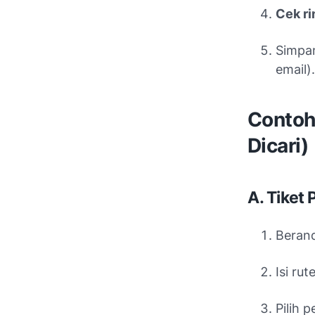
Cek r
Simp
email).
Contoh 
Dicari)
A. Tiket
Berand
Isi ru
Pilih