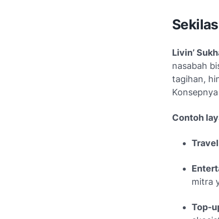
Sekilas
Livin’ Sukh
nasabah bis
tagihan, h
Konsepny
Contoh lay
Travel
Enter
mitra 
Top-up