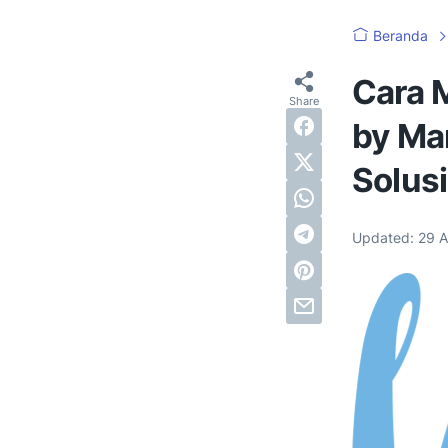
Beranda
Cara M
by Ma
Solus
Updated:
29 