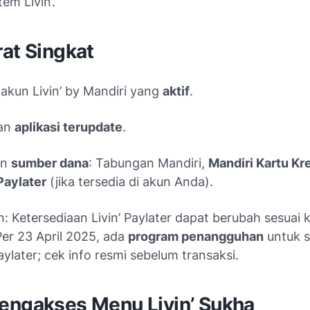
tem Livin’.
at Singkat
akun Livin’ by Mandiri yang
aktif
.
kan
aplikasi terupdate
.
an
sumber dana
: Tabungan Mandiri,
Mandiri Kartu Kr
 Paylater
(jika tersedia di akun Anda).
: Ketersediaan Livin’ Paylater dapat berubah sesuai 
Per 23 April 2025, ada
program penangguhan
untuk s
ylater; cek info resmi sebelum transaksi.
engakses Menu Livin’ Sukha