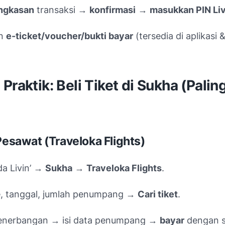
ingkasan
transaksi →
konfirmasi
→
masukkan PIN Liv
an
e-ticket/voucher/bukti bayar
(tersedia di aplikasi 
Praktik: Beli Tiket di Sukha (Palin
 Pesawat (Traveloka Flights)
a Livin’ →
Sukha
→
Traveloka Flights
.
te, tanggal, jumlah penumpang →
Cari tiket
.
 penerbangan → isi data penumpang →
bayar
dengan 