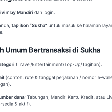
ivin’ by Mandiri
dan login.
anda,
tap ikon “Sukha”
untuk masuk ke halaman laya
e.
h Umum Bertransaksi di Sukha
kategori
(Travel/Entertainment/Top-Up/Tagihan).
ail
(contoh: rute & tanggal perjalanan / nomor e-wall
gan).
sumber dana
: Tabungan, Mandiri Kartu Kredit, atau Liv
ersedia & aktif).