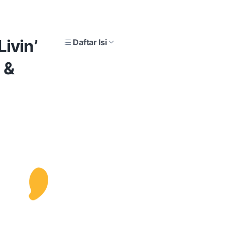
ivin’
Daftar Isi
 &