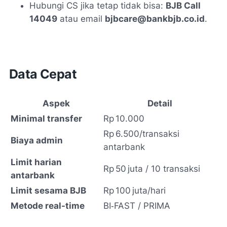
Hubungi CS jika tetap tidak bisa:
BJB Call
14049
atau email
bjbcare@bankbjb.co.id
.
Data Cepat
Aspek
Detail
Minimal transfer
Rp 10.000
Rp 6.500/transaksi
Biaya admin
antarbank
Limit harian
Rp 50 juta / 10 transaksi
antarbank
Limit sesama BJB
Rp 100 juta/hari
Metode real-time
BI‑FAST / PRIMA