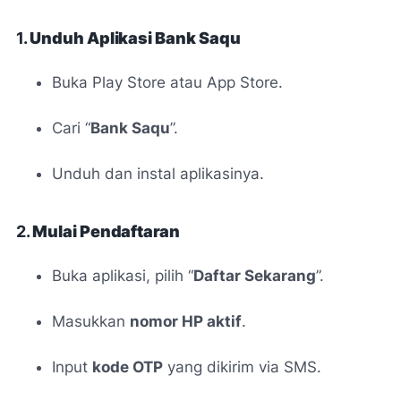
1.
Unduh Aplikasi Bank Saqu
Buka Play Store atau App Store.
Cari “
Bank Saqu
”.
Unduh dan instal aplikasinya.
2.
Mulai Pendaftaran
Buka aplikasi, pilih “
Daftar Sekarang
”.
Masukkan
nomor HP aktif
.
Input
kode OTP
yang dikirim via SMS.