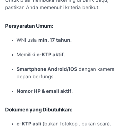
Untuk bisa membuka rekening di Bank Saqu,
pastikan Anda memenuhi kriteria berikut:
Persyaratan Umum:
WNI usia
min. 17 tahun
.
Memiliki
e-KTP aktif
.
Smartphone Android/iOS
dengan kamera
depan berfungsi.
Nomor HP & email aktif
.
Dokumen yang Dibutuhkan:
e-KTP asli
(bukan fotokopi, bukan scan).