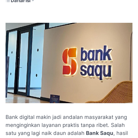
Daftar Isi
Bank digital makin jadi andalan masyarakat yang
menginginkan layanan praktis tanpa ribet. Salah
satu yang lagi naik daun adalah
Bank Saqu
, hasil