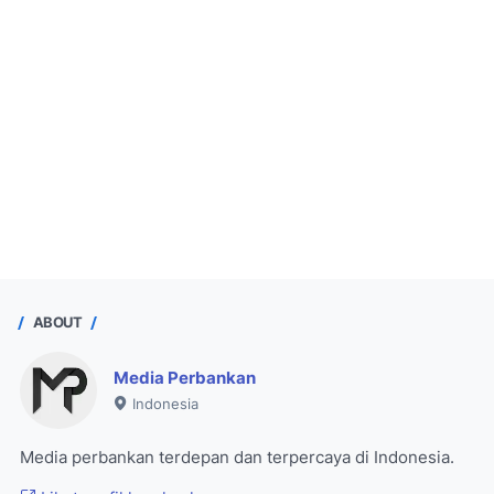
ABOUT
Media Perbankan
Indonesia
Media perbankan terdepan dan terpercaya di Indonesia.