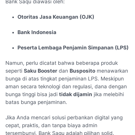
Bank Saqu diawasi oleh:
Otoritas Jasa Keuangan (OJK)
Bank Indonesia
Peserta Lembaga Penjamin Simpanan (LPS)
Namun, perlu dicatat bahwa beberapa produk
seperti
Saku Booster
dan
Busposito
menawarkan
bunga di atas tingkat penjaminan LPS. Meskipun
aman secara teknologi dan regulasi, dana dengan
bunga tinggi bisa jadi
tidak dijamin
jika melebihi
batas bunga penjaminan.
Jika Anda mencari solusi perbankan digital yang
cepat, praktis, dan tanpa biaya admin
tersembunyi, Bank Saqu adalah pilihan solid.