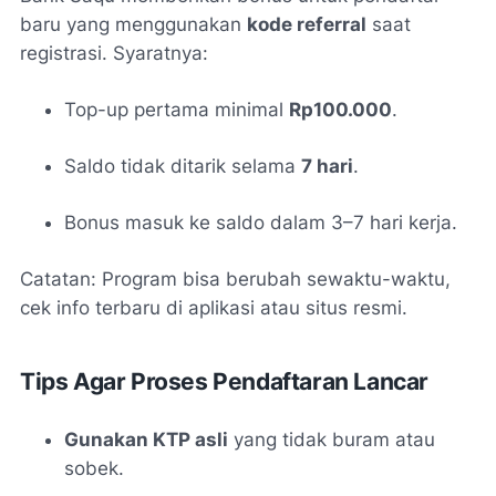
baru yang menggunakan
kode referral
saat
registrasi. Syaratnya:
Top-up pertama minimal
Rp100.000
.
Saldo tidak ditarik selama
7 hari
.
Bonus masuk ke saldo dalam 3–7 hari kerja.
Catatan: Program bisa berubah sewaktu-waktu,
cek info terbaru di aplikasi atau situs resmi.
Tips Agar Proses Pendaftaran Lancar
Gunakan KTP asli
yang tidak buram atau
sobek.