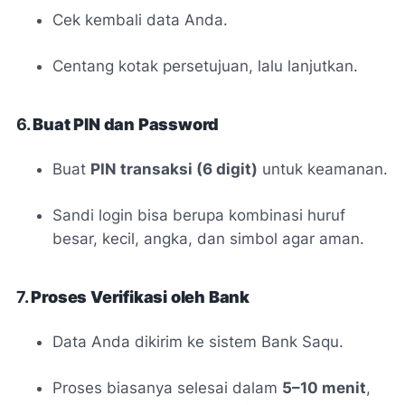
Cek kembali data Anda.
Centang kotak persetujuan, lalu lanjutkan.
6.
Buat PIN dan Password
Buat
PIN transaksi (6 digit)
untuk keamanan.
Sandi login bisa berupa kombinasi huruf
besar, kecil, angka, dan simbol agar aman.
7.
Proses Verifikasi oleh Bank
Data Anda dikirim ke sistem Bank Saqu.
Proses biasanya selesai dalam
5–10 menit
,