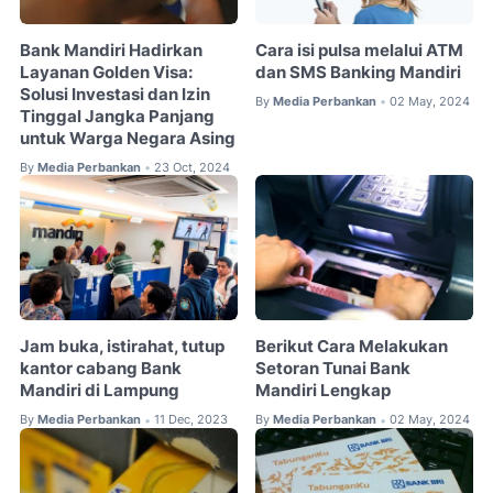
Bank Mandiri Hadirkan
Cara isi pulsa melalui ATM
Layanan Golden Visa:
dan SMS Banking Mandiri
Solusi Investasi dan Izin
By
Media Perbankan
02 May, 2024
•
Tinggal Jangka Panjang
untuk Warga Negara Asing
By
Media Perbankan
23 Oct, 2024
•
Jam buka, istirahat, tutup
Berikut Cara Melakukan
kantor cabang Bank
Setoran Tunai Bank
Mandiri di Lampung
Mandiri Lengkap
By
Media Perbankan
11 Dec, 2023
By
Media Perbankan
02 May, 2024
•
•