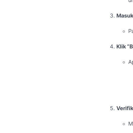
u
Masuk 
P
Klik “
A
Verifi
M