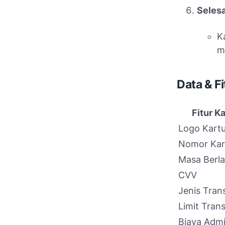
Selesa
K
m
Data & Fi
Fitur K
Logo Kart
Nomor Kar
Masa Berl
CVV
Jenis Tran
Limit Tran
Biaya Adm