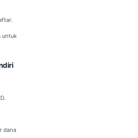
ftar.
a untuk
diri
ID.
er dana