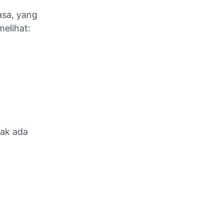
iasa, yang
melihat:
dak ada