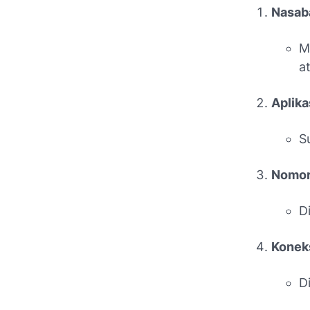
Nasaba
M
at
Aplika
S
Nomor 
D
Koneks
D