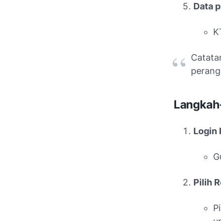
Data p
K
Catata
perang
Langkah-
Login 
G
Pilih 
P