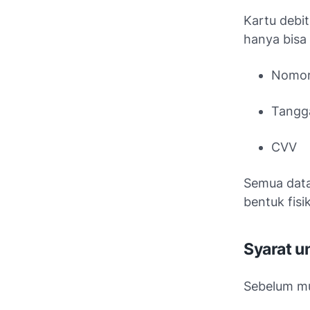
Kartu debit
hanya bisa 
Nomor 
Tangg
CVV
Semua data 
bentuk fisik
Syarat u
Sebelum mu