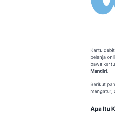
Kartu debit
belanja onl
bawa kartu 
Mandiri
.
Berikut pa
mengatur, d
Apa Itu K