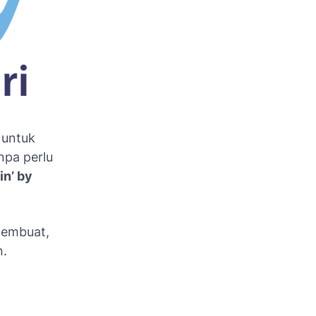
i untuk
npa perlu
in’ by
membuat,
n.