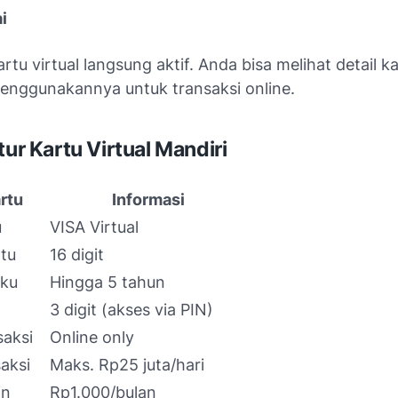
i
artu virtual langsung aktif. Anda bisa melihat detail k
enggunakannya untuk transaksi online.
tur Kartu Virtual Mandiri
artu
Informasi
u
VISA Virtual
tu
16 digit
aku
Hingga 5 tahun
3 digit (akses via PIN)
saksi
Online only
saksi
Maks. Rp25 juta/hari
in
Rp1.000/bulan