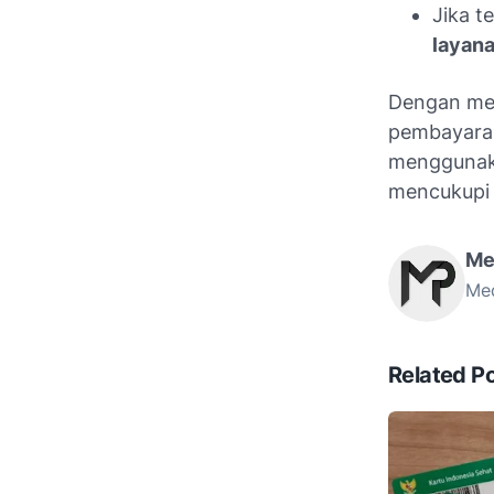
Jika t
layan
Dengan men
pembayaran
menggunaka
mencukupi 
Me
Med
Related P