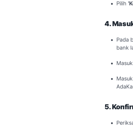
Pilih
‘
4. Masuk
Pada 
bank l
Masu
Masukk
AdaKa
5. Konf
Periks