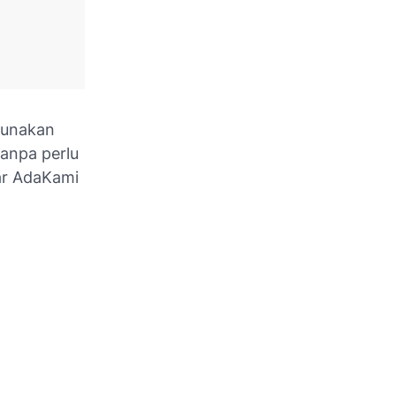
gunakan
tanpa perlu
ar AdaKami