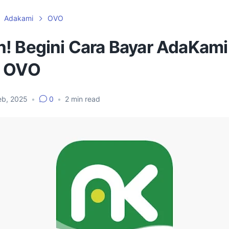
Adakami
OVO
! Begini Cara Bayar AdaKami
t OVO
eb, 2025
•
0
•
2
min read