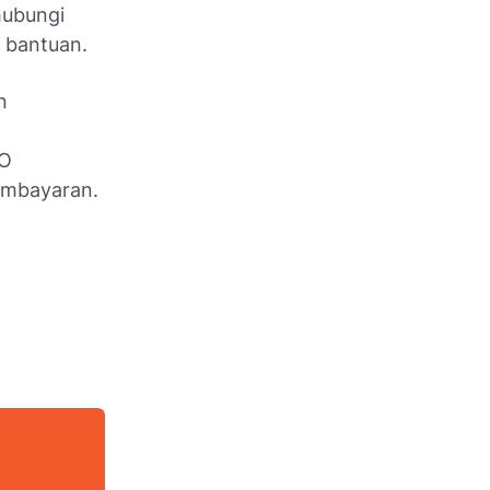
hubungi
 bantuan.
n
VO
pembayaran.