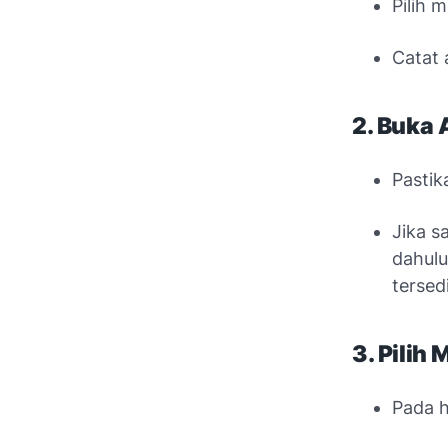
Pilih 
Catat 
2. Buka 
Pasti
Jika s
dahulu
tersed
3. Pilih 
Pada h