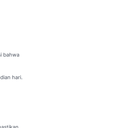
si bahwa
dian hari.
astikan