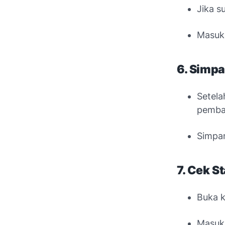
Jika s
Masu
6. Simp
Setela
pembay
Simpan
7. Cek 
Buka k
Masuk