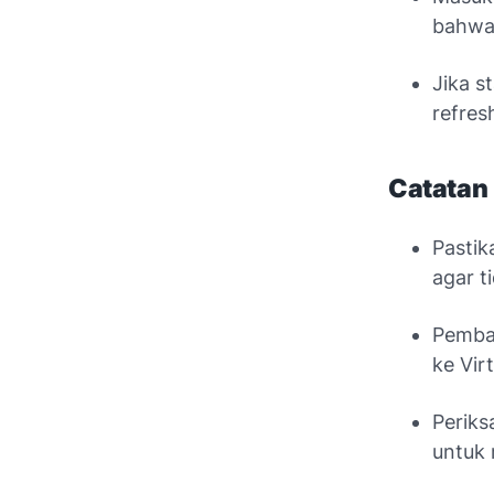
bahwa 
Jika s
refresh
Catatan
Pastik
agar t
Pembay
ke Vir
Periks
untuk