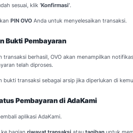
udah sesuai, klik
‘Konfirmasi’
.
kkan
PIN OVO
Anda untuk menyelesaikan transaksi.
an Bukti Pembayaran
h transaksi berhasil, OVO akan menampilkan notifika
aran telah diproses.
 bukti transaksi sebagai arsip jika diperlukan di kemu
Status Pembayaran di AdaKami
embali aplikasi AdaKami.
 ke bagian
riwayat transaksi
atau
tagihan
untuk mem