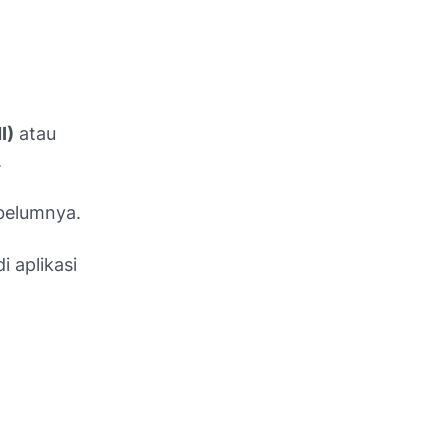
I)
atau
.
belumnya.
 aplikasi