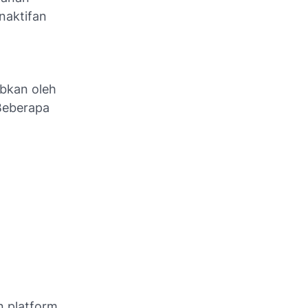
naktifan
bkan oleh
Beberapa
n platform.