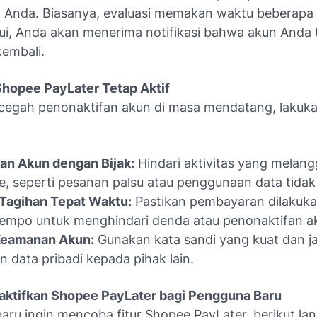
 Anda. Biasanya, evaluasi memakan waktu beberapa h
jui, Anda akan menerima notifikasi bahwa akun Anda 
kembali.
Shopee PayLater Tetap Aktif
egah penonaktifan akun di masa mendatang, lakuka
an Akun dengan Bijak:
Hindari aktivitas yang melang
, seperti pesanan palsu atau penggunaan data tidak 
Tagihan Tepat Waktu:
Pastikan pembayaran dilakuk
tempo untuk menghindari denda atau penonaktifan a
Keamanan Akun:
Gunakan kata sandi yang kuat dan j
n data pribadi kepada pihak lain.
ktifkan Shopee PayLater bagi Pengguna Baru
aru ingin mencoba fitur Shopee PayLater, berikut la