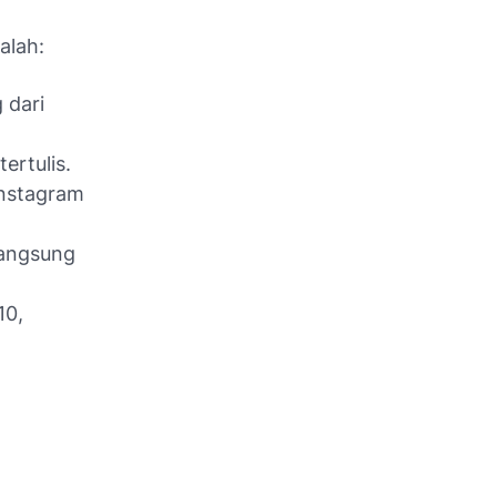
alah:
 dari
ertulis.
Instagram
langsung
10,