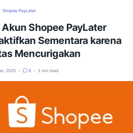
Shopee PayLater
i Akun Shopee PayLater
aktifkan Sementara karena
itas Mencurigakan
an, 2025
•
0
•
3
min read