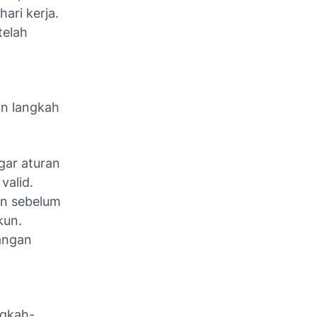
ari kerja.
telah
n langkah
gar aturan
valid.
an sebelum
kun.
angan
ngkah-