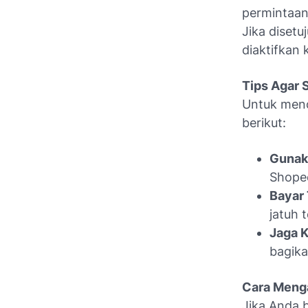
permintaan
Jika disetu
diaktifkan 
Tips Agar 
Untuk menc
berikut:
Gunak
Shopee
Bayar 
jatuh 
Jaga 
bagika
Cara Menga
Jika Anda b