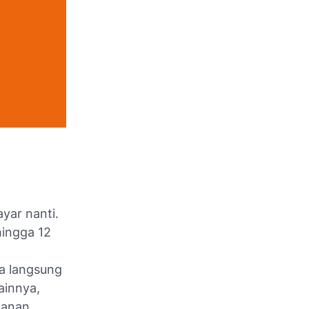
ar nanti.
hingga 12
pa langsung
ainnya,
manan