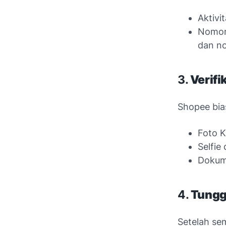
Aktivi
Nomor 
dan no
3.
Verifi
Shopee bia
Foto K
Selfie
Dokume
4.
Tungg
Setelah se