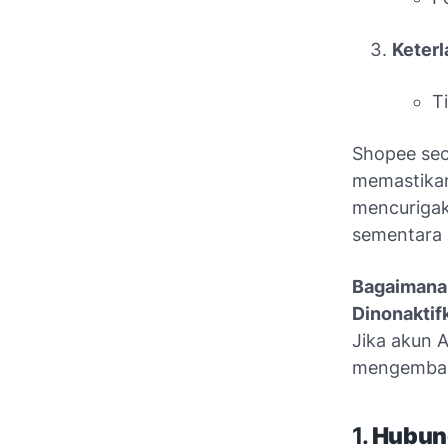
Keter
T
Shopee sec
memastikan
mencurigak
sementara 
Bagaimana 
Dinonaktif
Jika akun 
mengembal
1.
Hubun