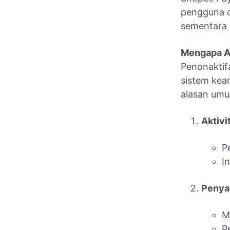
pengguna d
sementara a
Mengapa A
Penonaktif
sistem kea
alasan umu
Aktivi
P
I
Penya
M
P