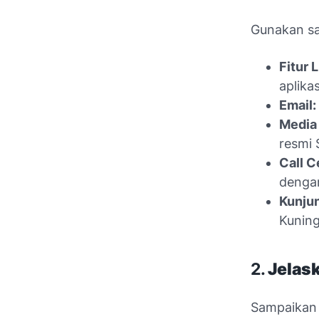
Gunakan sa
Fitur 
aplikas
Email:
Media 
resmi 
Call C
denga
Kunjun
Kuning
2.
Jelas
Sampaikan 