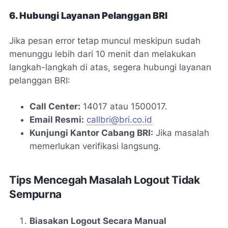
6. Hubungi Layanan Pelanggan BRI
Jika pesan error tetap muncul meskipun sudah
menunggu lebih dari 10 menit dan melakukan
langkah-langkah di atas, segera hubungi layanan
pelanggan BRI:
Call Center:
14017 atau 1500017.
Email Resmi:
callbri@bri.co.id
Kunjungi Kantor Cabang BRI:
Jika masalah
memerlukan verifikasi langsung.
Tips Mencegah Masalah Logout Tidak
Sempurna
Biasakan Logout Secara Manual