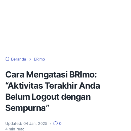
Beranda
BRImo
Cara Mengatasi BRImo:
“Aktivitas Terakhir Anda
Belum Logout dengan
Sempurna”
Updated:
04 Jan, 2025
•
0
4
min read