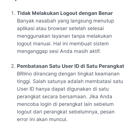
Tidak Melakukan Logout dengan Benar
Banyak nasabah yang langsung menutup
aplikasi atau browser setelah selesai
menggunakan layanan tanpa melakukan
logout manual. Hal ini membuat sistem
menganggap sesi Anda masih aktif.
Pembatasan Satu User ID di Satu Perangkat
BRImo dirancang dengan tingkat keamanan
tinggi. Salah satunya adalah membatasi satu
User ID hanya dapat digunakan di satu
perangkat secara bersamaan. Jika Anda
mencoba login di perangkat lain sebelum
logout dari perangkat sebelumnya, pesan
error ini akan muncul.