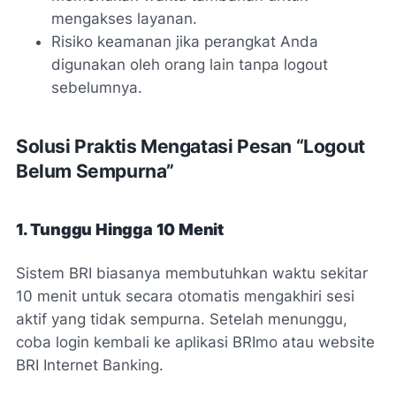
mengakses layanan.
Risiko keamanan jika perangkat Anda
digunakan oleh orang lain tanpa logout
sebelumnya.
Solusi Praktis Mengatasi Pesan
“Logout
Belum Sempurna”
1. Tunggu Hingga 10 Menit
Sistem BRI biasanya membutuhkan waktu sekitar
10 menit untuk secara otomatis mengakhiri sesi
aktif yang tidak sempurna. Setelah menunggu,
coba login kembali ke aplikasi BRImo atau website
BRI Internet Banking.