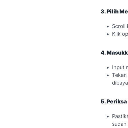
3. Pilih M
Scrol
Klik o
4. Masukk
Input 
Teka
dibaya
5. Periksa
Pastik
sudah 