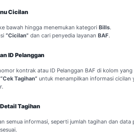
enu Cicilan
l ke bawah hingga menemukan kategori
Bills
.
psi
“Cicilan”
dan cari penyedia layanan
BAF
.
an ID Pelanggan
nomor kontrak atau ID Pelanggan BAF di kolom yang 
n
“Cek Tagihan”
untuk menampilkan informasi cicilan 
r.
 Detail Tagihan
an semua informasi, seperti jumlah tagihan dan data
sesuai.