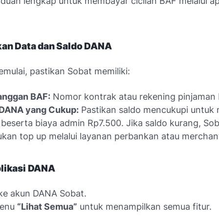
nduan lengkap untuk membayar cicilan BAF melalui apl
pkan Data dan Saldo DANA
mulai, pastikan Sobat memiliki:
langgan BAF:
Nomor kontrak atau rekening pinjaman 
 DANA yang Cukup:
Pastikan saldo mencukupi untuk
n beserta biaya admin Rp7.500. Jika saldo kurang, So
kan top up melalui layanan perbankan atau merchant
plikasi DANA
ke akun DANA Sobat.
menu
“Lihat Semua”
untuk menampilkan semua fitur.