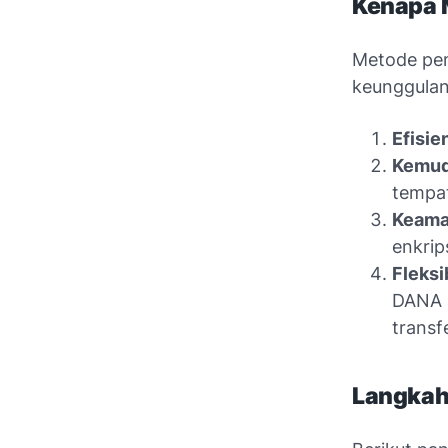
Kenapa 
Metode pe
keunggulan
Efisie
Kemud
tempat
Keama
enkrip
Fleksib
DANA u
transf
Langkah