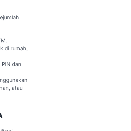
ejumlah
TM.
ik di rumah,
 PIN dan
menggunakan
han, atau
A