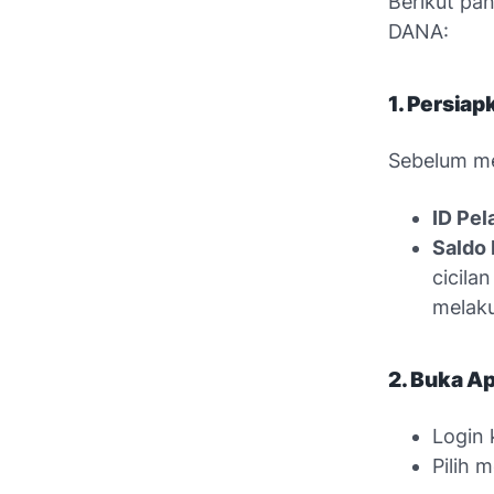
Berikut pa
DANA:
1. Persia
Sebelum me
ID Pe
Saldo
cicila
melaku
2. Buka A
Login 
Pilih 