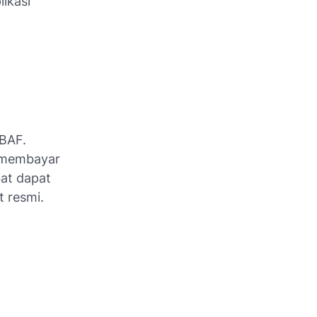
ikasi
BAF.
 membayar
bat dapat
 resmi.