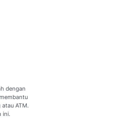
ah dengan
t membantu
g atau ATM.
ini.