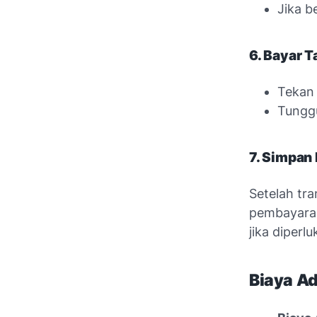
Jika b
6. Bayar T
Tekan
Tunggu
7. Simpan
Setelah tra
pembayaran
jika diperlu
Biaya Ad