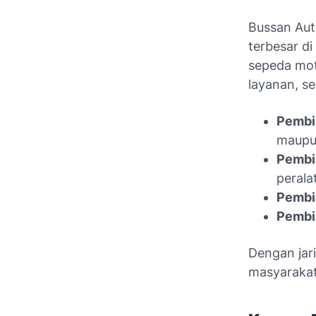
Bussan Aut
terbesar di
sepeda mot
layanan, se
Pembi
maupu
Pembia
perala
Pembi
Pembi
Dengan jar
masyarakat