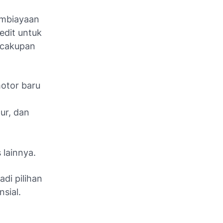
embiayaan
edit untuk
 cakupan
otor baru
ur, dan
 lainnya.
di pilihan
sial.