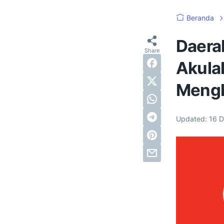
Beranda
Daera
Akula
Mengh
Updated:
16 