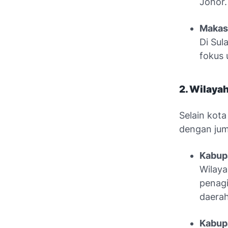
Johor.
Makas
Di Sul
fokus 
2. Wilaya
Selain kot
dengan jum
Kabup
Wilaya
penagi
daerah 
Kabup