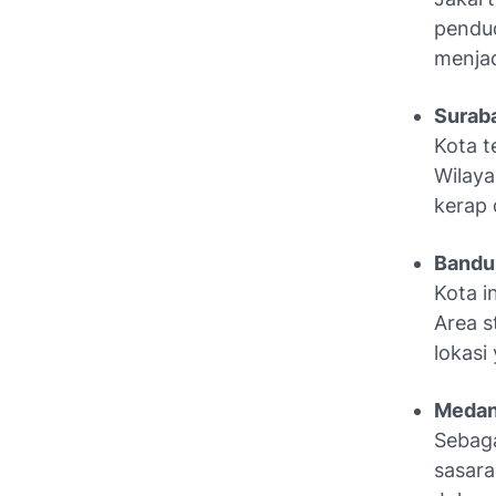
pendud
menjad
Surab
Kota t
Wilaya
kerap 
Bandu
Kota i
Area s
lokasi
Meda
Sebaga
sasara