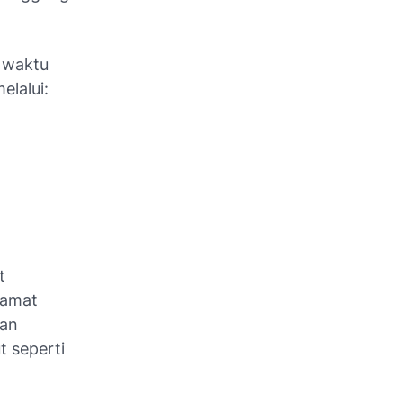
s waktu
elalui:
t
lamat
kan
t seperti