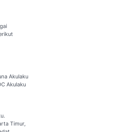
gai
erikut
una Akulaku
 DC Akulaku
u.
arta Timur,
adat