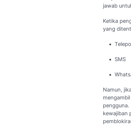
jawab untu
Ketika pen
yang diten
Telep
SMS
Whats
Namun, jik
mengambil 
pengguna. 
kewajiban p
pemblokira