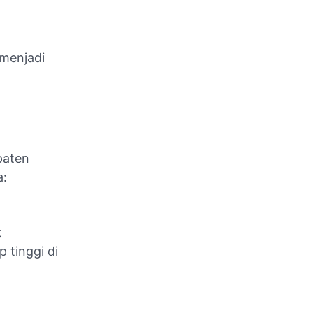
 menjadi
paten
a:
t
 tinggi di