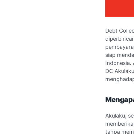
Debt Collec
diperbinca
pembayaran
siap menda
Indonesia. 
DC Akulaku,
menghadap
Mengapa
Akulaku, se
memberikan
tanpa meme