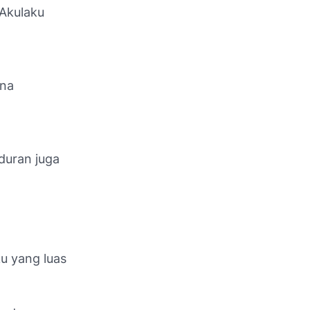
 Akulaku
ena
duran juga
u yang luas