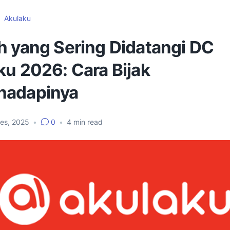
Akulaku
h yang Sering Didatangi DC
ku 2026: Cara Bijak
adapinya
Des, 2025
•
0
•
4
min read