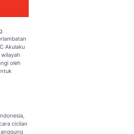
g
erlambatan
DC Akulaku
 wilayah
ngi oleh
untuk
Indonesia,
ra cicilan
 tanggung