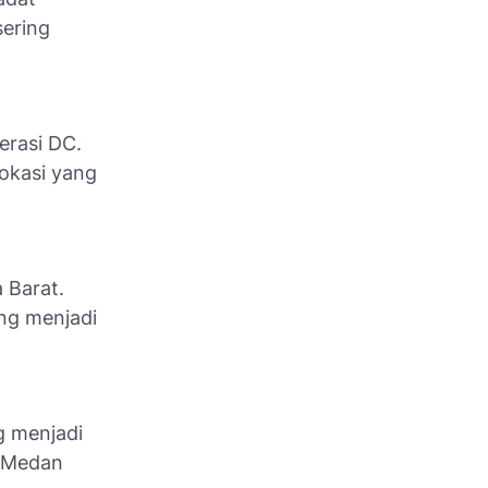
sering
erasi DC.
lokasi yang
 Barat.
ing menjadi
g menjadi
n Medan