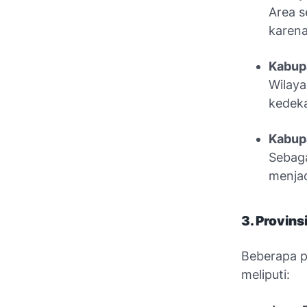
Area s
karena
Kabup
Wilaya
kedeka
Kabup
Sebaga
menjad
3. Provins
Beberapa p
meliputi: