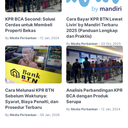
KPR BCA Second: Solusi
Cara Bayar KPR BTN Lewat
Cerdas untuk Membeli
Livin’ by Mandiri Terbaru
Properti Bekas
2025 (Panduan Lengkap
dan Praktis)
By
Media Perbankan
12 Jan, 2024
•
By
Media Perbankan
20 Oct, 2025
•
Cara Melunasi KPR BTN
Analisis Perbandingan KPR
Sebelum Waktunya:
BCA dengan Produk
Syarat, Biaya Penalti, dan
Serupa
Prosedur Terbaru
By
Media Perbankan
12 Jan, 2024
•
By
Media Perbankan
06 Jan, 2026
•