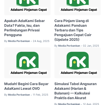
Apakah AdaKami Sebar
Cara Pinjam Uang di
Data? Fakta, Isu, dan
Adakami: Panduan
Perlindungan Privasi
Terbaru dan Tips
Pengguna
Pengajuan Cepat Cair
(Update 2025)
By
Media Perbankan
24 Aug, 2025
•
By
Media Perbankan
02 Jan, 2025
•
Mudah! Begini Cara Bayar
Simulasi Tabel Angsuran
AdaKami Lewat OVO
Adakami (Harian &
Bulanan) — Kalkulasi
By
Media Perbankan
11 Feb, 2025
•
Praktis dan Akurat
By
Media Perbankan
12 Aug, 2025
•