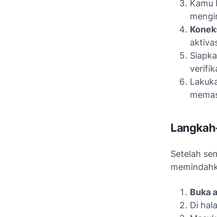
Kamu 
mengir
Koneks
aktivas
Siapk
verifik
Lakuka
memast
Langkah
Setelah se
memindahka
Buka a
Di hal