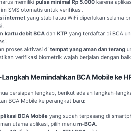
harus memiliki
pulsa minimal Rp 5.000
karena aplikas
im SMS otomatis untuk verifikasi.
i internet
yang stabil atau WiFi diperlukan selama p
i.
an
kartu debit BCA
dan
KTP
yang terdaftar di BCA un
asi.
n proses aktivasi di
tempat yang aman dan terang
u
ikan verifikasi biometrik wajah berjalan dengan baik
-Langkah Memindahkan BCA Mobile ke HP
mua persiapan lengkap, berikut adalah langkah-langk
n BCA Mobile ke perangkat baru:
plikasi BCA Mobile
yang sudah terpasang di smartp
aman utama aplikasi, pilih menu
m-BCA
.