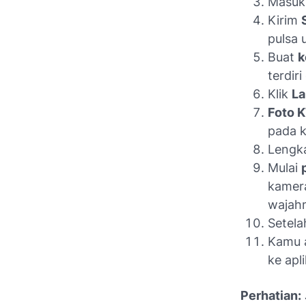
Masu
Kirim
pulsa 
Buat
k
terdir
Klik
La
Foto 
pada k
Lengk
Mulai
kamera
wajah
Setelah
Kamu 
ke apl
Perhatian: