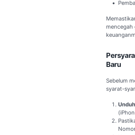
Pemba
Memastikan
mencegah 
keuanganm
Persyar
Baru
Sebelum me
syarat-syar
Unduh 
(iPhon
Pasti
Nomor 