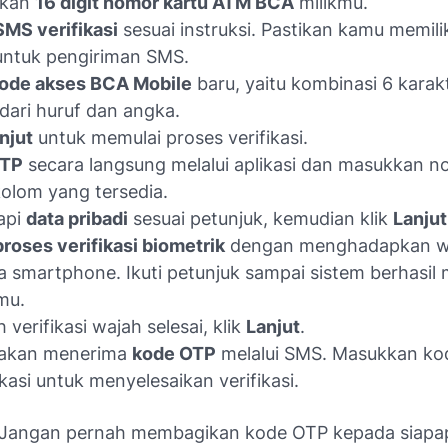
kkan
16 digit nomor kartu ATM BCA
milikmu.
SMS verifikasi
sesuai instruksi. Pastikan kamu memili
untuk pengiriman SMS.
ode akses BCA Mobile
baru, yaitu kombinasi 6 karak
i dari huruf dan angka.
njut
untuk memulai proses verifikasi.
KTP
secara langsung melalui aplikasi dan masukkan 
olom yang tersedia.
api
data pribadi
sesuai petunjuk, kemudian klik
Lanjut
proses verifikasi biometrik
dengan menghadapkan w
 smartphone. Ikuti petunjuk sampai sistem berhasil
mu.
 verifikasi wajah selesai, klik
Lanjut
.
akan menerima
kode OTP
melalui SMS. Masukkan ko
ikasi untuk menyelesaikan verifikasi.
Jangan pernah membagikan kode OTP kepada siapa