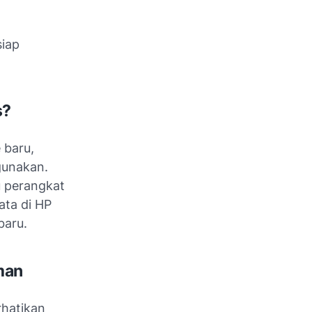
siap
s?
 baru,
igunakan.
u perangkat
ata di HP
baru.
man
hatikan