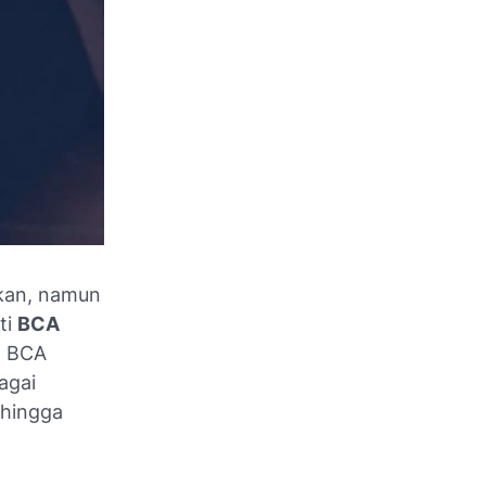
kan, namun
ti
BCA
. BCA
agai
 hingga