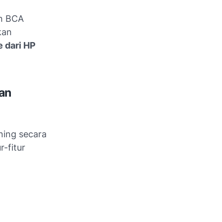
an BCA
kan
 dari HP
an
ning secara
-fitur