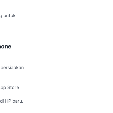
g untuk
hone
mpersiapkan
App Store
di HP baru.