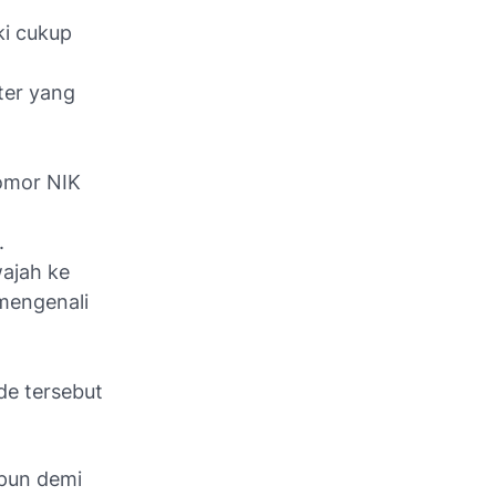
ki cukup
ter yang
nomor NIK
.
ajah ke
 mengenali
de tersebut
pun demi