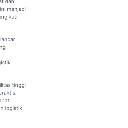
at dan
ini menjadi
engikuti
rlancar
ang
stik.
itas tinggi
raktis.
apat
n logistik