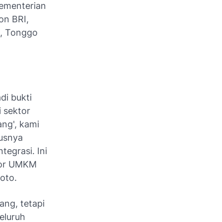
ementerian
on BRI,
ia, Tonggo
di bukti
i sektor
ang', kami
usnya
tegrasi. Ini
ktor UMKM
oto.
ng, tetapi
eluruh