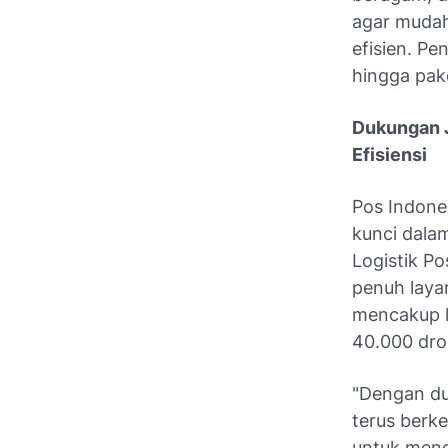
agar mudah
efisien. P
hingga pak
Dukungan J
Efisiensi
Pos Indones
kunci dalam
Logistik P
penuh layan
mencakup l
40.000 drop
"Dengan du
terus berk
untuk meng