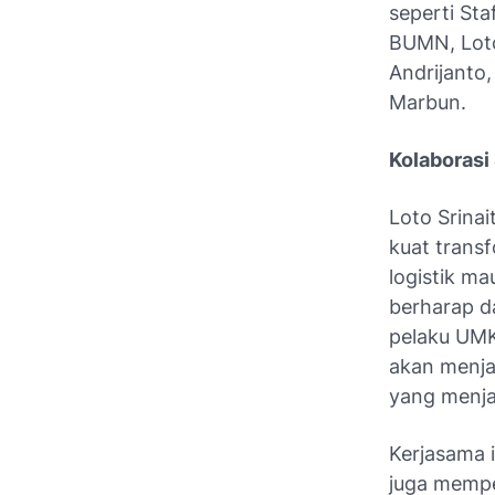
seperti St
BUMN, Loto 
Andrijanto,
Marbun.
Kolaborasi 
Loto Srinai
kuat transf
logistik ma
berharap d
pelaku UMKM
akan menja
yang menja
Kerjasama 
juga mempe