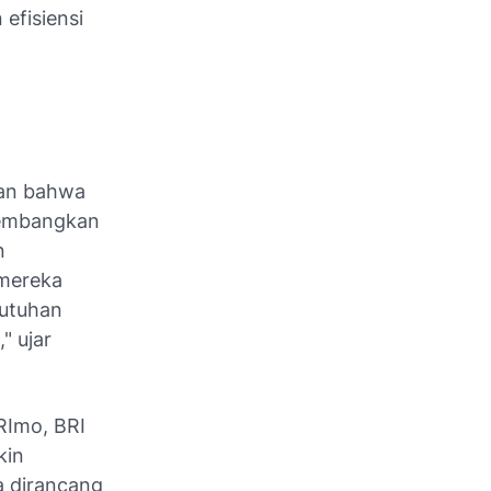
efisiensi
skan bahwa
ngembangkan
n
 mereka
butuhan
" ujar
RImo, BRI
kin
ga dirancang