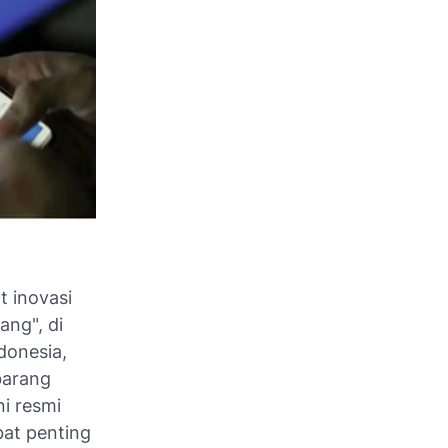
t inovasi
ang", di
ndonesia,
barang
ni resmi
bat penting