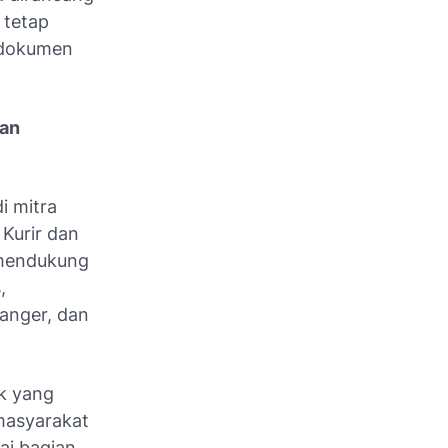
 tetap
i dokumen
.
dan
i mitra
 Kurir dan
 mendukung
,
anger, dan
ik yang
masyarakat
ai bagian