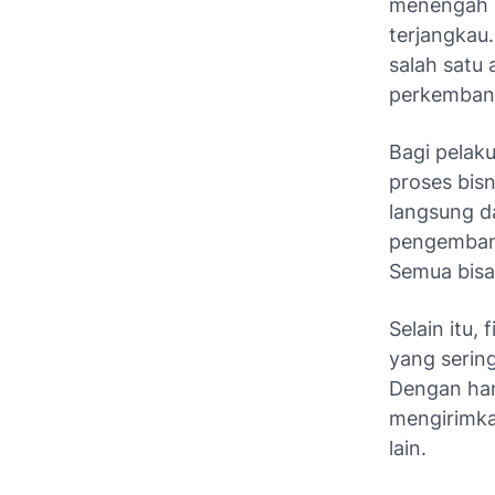
menengah (
terjangkau.
salah satu 
perkemban
Bagi pelaku
proses bis
langsung d
pengembang
Semua bisa 
Selain itu,
yang serin
Dengan han
mengirimkan
lain.