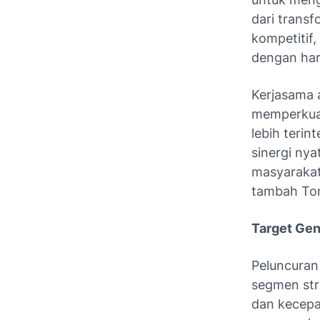
dari trans
kompetitif
dengan har
Kerjasama 
memperkuat
lebih terin
sinergi ny
masyarakat
tambah To
Target Ge
Peluncuran 
segmen str
dan kecepat