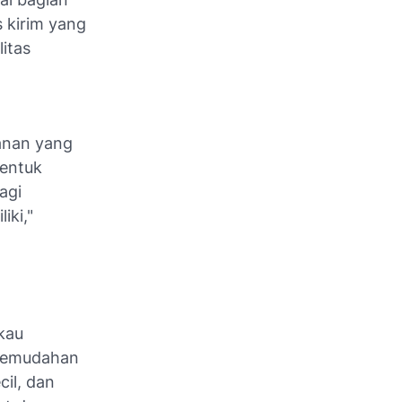
 kirim yang
itas
anan yang
bentuk
agi
iki,"
gkau
 kemudahan
cil, dan