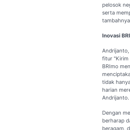
pelosok ne
serta mempe
tambahnya
Inovasi BR
Andrijanto,
fitur "Kir
BRImo menja
menciptaka
tidak hany
harian mere
Andrijanto.
Dengan men
berharap d
beragam, da