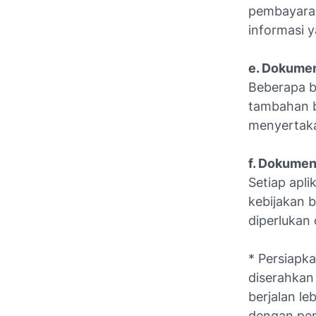
pembayaran
informasi 
e. Dokumen
Beberapa b
tambahan b
menyertaka
f. Dokumen
Setiap apl
kebijakan b
diperlukan
* Persiapk
diserahkan 
berjalan le
dengan per