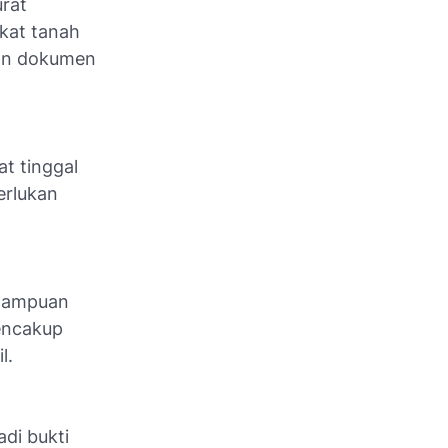
urat
kat tanah
kan dokumen
at tinggal
erlukan
emampuan
mencakup
l.
adi bukti