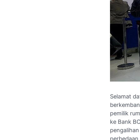
Selamat da
berkembang
pemilik ru
ke Bank BCA
pengalihan
perbedaan 