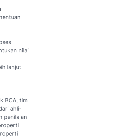
n
enentuan
oses
tukan nilai
h lanjut
k BCA, tim
ari ahli-
n penilaian
roperti
properti