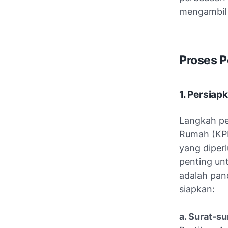
mengambil 
Proses P
1. Persia
Langkah pe
Rumah (KP
yang diperl
penting un
adalah pa
siapkan:
a. Surat-s