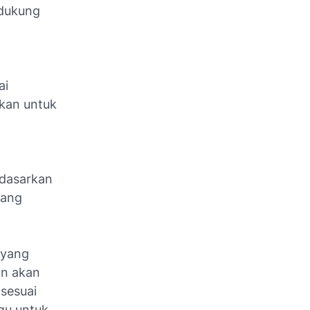
ndukung
ai
ikan untuk
rdasarkan
yang
 yang
an akan
 sesuai
gu untuk