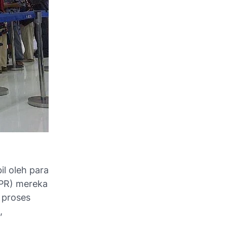
l oleh para
KPR) mereka
 proses
,