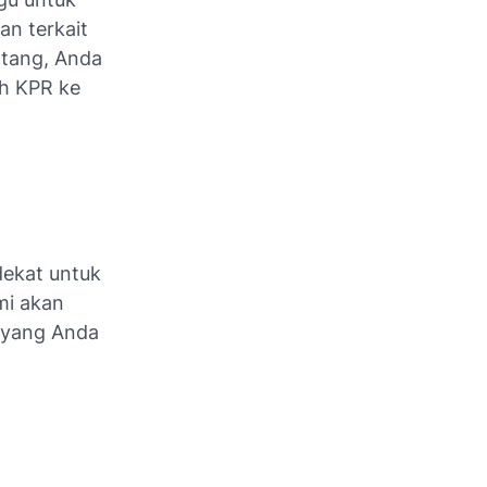
n terkait
tang, Anda
ih KPR ke
dekat untuk
mi akan
 yang Anda