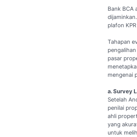
Bank BCA a
dijaminkan.
plafon KPR
Tahapan ev
pengalihan 
pasar prop
menetapkan 
mengenai pr
a. Survey 
Setelah An
penilai pro
ahli prope
yang akura
untuk melih