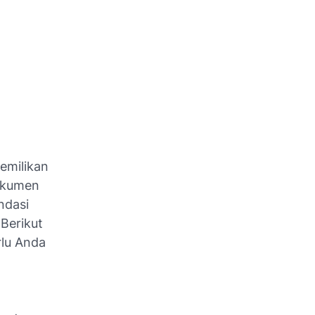
emilikan
okumen
ndasi
Berikut
lu Anda