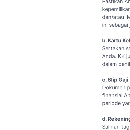
Pastikan An
kepemilika
dan/atau I
ini sebagai
b. Kartu Ke
Sertakan sa
Anda. KK j
dalam peni
c. Slip Gaj
Dokumen pe
finansial A
periode ya
d. Rekening
Salinan tag