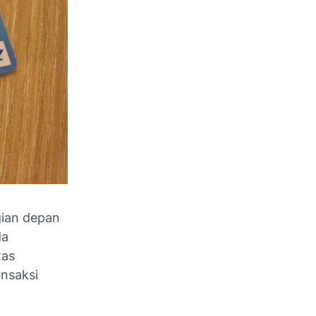
gian depan
da
tas
ansaksi