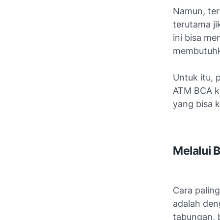
Namun, ter
terutama ji
ini bisa me
membutuhk
Untuk itu, 
ATM BCA ki
yang bisa 
Melalui 
Cara palin
adalah deng
tabungan, 