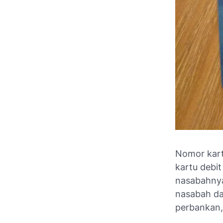
Nomor kart
kartu debi
nasabahnya
nasabah da
perbankan, 