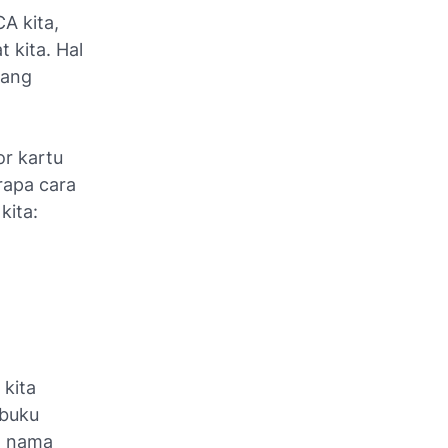
A kita,
t kita. Hal
yang
or kartu
rapa cara
kita:
kita
 buku
, nama