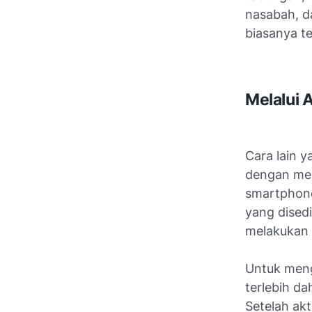
nasabah, d
biasanya t
Melalui 
Cara lain 
dengan men
smartphone 
yang dise
melakukan 
Untuk meng
terlebih d
Setelah akt