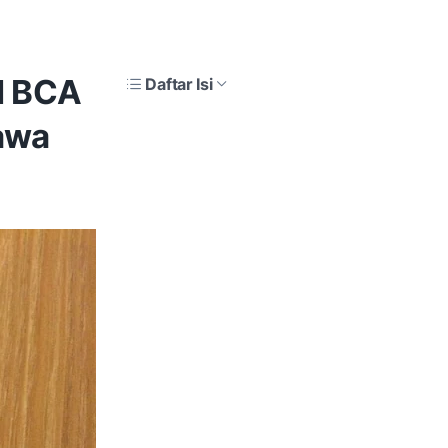
M BCA
Daftar Isi
bawa