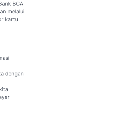
 Bank BCA
n melalui
or kartu
masi
ta dengan
kita
ayar