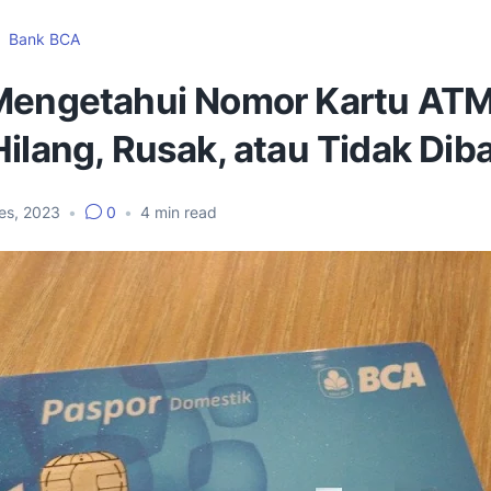
Bank BCA
Mengetahui Nomor Kartu AT
Hilang, Rusak, atau Tidak Di
es, 2023
•
0
•
4
min read