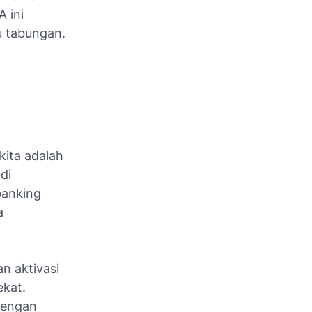
 ini
u tabungan.
kita adalah
di
banking
a
n aktivasi
ekat.
 dengan