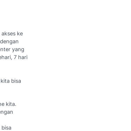
u akses ke
a dengan
enter yang
ari, 7 hari
kita bisa
e kita.
dengan
 bisa