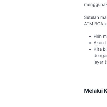
menggunaka
Setelah ma
ATM BCA ki
Pilih 
Akan t
Kita b
denga
layar 
Melalui 