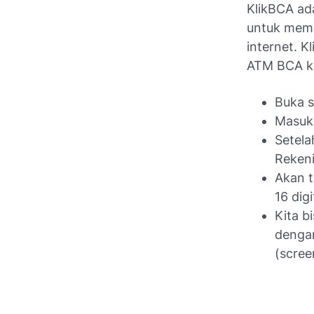
KlikBCA ad
untuk memu
internet. 
ATM BCA ki
Buka s
Masukk
Setela
Rekeni
Akan t
16 dig
Kita b
dengan
(scree