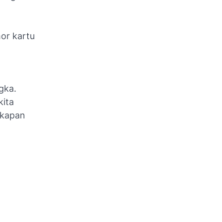
or kartu
gka.
kita
gkapan