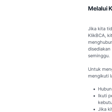
Melalui 
Jika kita t
KlikBCA, k
menghubung
disediakan
seminggu.
Untuk meng
mengikuti 
Hubung
Ikuti 
kebutu
Jika k