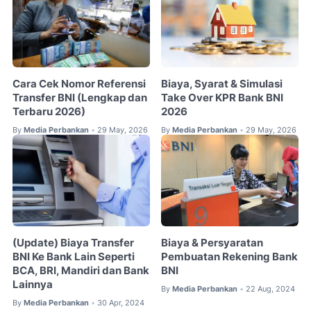
Cara Cek Nomor Referensi
Biaya, Syarat & Simulasi
Transfer BNI (Lengkap dan
Take Over KPR Bank BNI
Terbaru 2026)
2026
By
Media Perbankan
29 May, 2026
By
Media Perbankan
29 May, 2026
•
•
(Update) Biaya Transfer
Biaya & Persyaratan
BNI Ke Bank Lain Seperti
Pembuatan Rekening Bank
BCA, BRI, Mandiri dan Bank
BNI
Lainnya
By
Media Perbankan
22 Aug, 2024
•
By
Media Perbankan
30 Apr, 2024
•