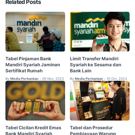
Related Posts
Tabel Pinjaman Bank
Limit Transfer Mandiri
Mandiri Syariah Jaminan
Syariah ke Sesama dan
Sertifikat Rumah
Bank Lain
By
Media Perbankan
06 Nov, 2023
By
Media Perbankan
10 Oct, 2023
•
•
Tabel Cicilan Kredit Emas
Tabel dan Prosedur
Bank Mandiri Syariah
Pembiayaan Warung