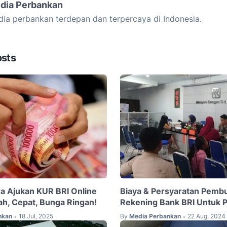
dia Perbankan
ia perbankan terdepan dan terpercaya di Indonesia.
osts
ra Ajukan KUR BRI Online
Biaya & Persyaratan Pemb
h, Cepat, Bunga Ringan!
Rekening Bank BRI Untuk 
nkan
18 Jul, 2025
By
Media Perbankan
22 Aug, 2024
•
•