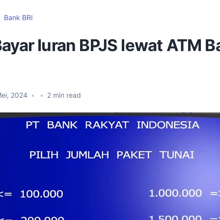
Bank BRI
Bayar Iuran BPJS lewat ATM B
ei, 2024
•
•
2
min read