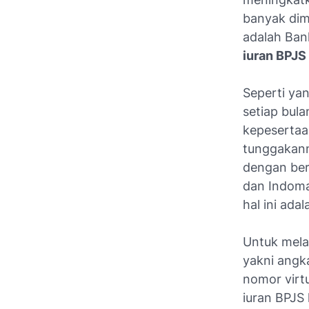
banyak dim
adalah Ban
iuran BPJS
Seperti yan
setiap bula
kepesertaa
tunggakann
dengan berb
dan Indoma
hal ini ada
Untuk mel
yakni angk
nomor virt
iuran BPJS