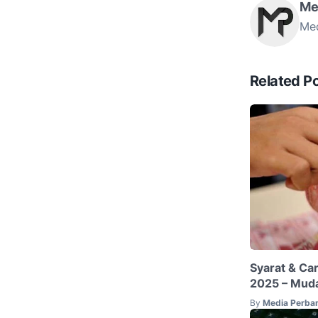
Me
Med
Related P
Syarat & Ca
2025 – Muda
By
Media Perba