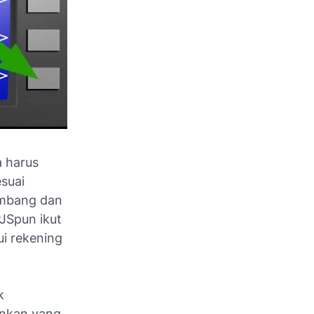
a harus
suai
embang dan
JSpun ikut
i rekening
k
ankan yang