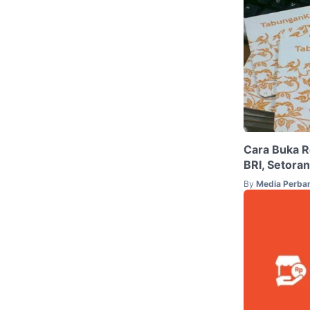
Cara Buka 
BRI, Setora
By
Media Perba