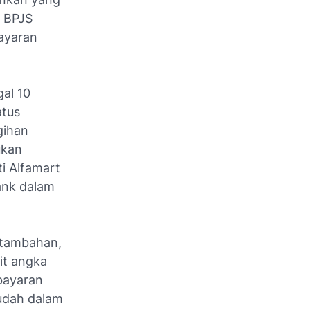
n BPJS
ayaran
gal 10
atus
gihan
ukan
ti Alfamart
ank dalam
 tambahan,
it angka
bayaran
mudah dalam