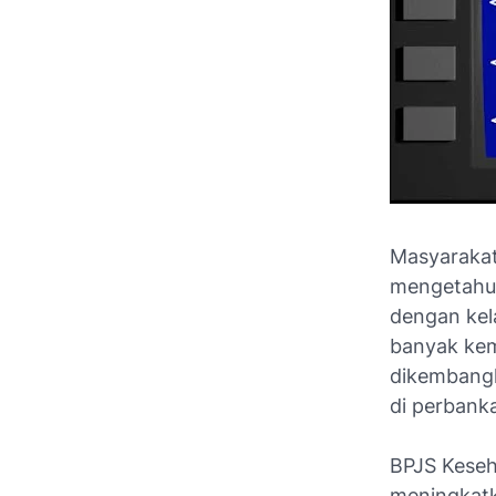
Masyarakat
mengetahui
dengan kel
banyak kem
dikembangk
di perbank
BPJS Keseh
meningkatk