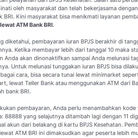
inati oleh masyarakat dan telah bekerjasama denga
k BRI. Kini masyarakat bisa menikmati layanan pemb
 lewat ATM Bank BRI
.
g diketahui, pembayaran iuran BPJS berakhir di tang
nnya. Ketika membayar lebih dari tanggal 10 maka st
n Anda akan dinonaktifkan sampai Anda melunasi ta
ya. Untuk melunasi tunggakan iuran BPJS bisa dilak
agai cara, bisa secara tunai lewat minimarket seper
rt, lewat Teller Bank atau menggunakan ATM dari B
lah bank BRI.
akukan pembayaran, Anda perlu menambahkan kode
a: 88888 yang selajutnya ditambah lagi dengan 11 dig
ual akun dari belakang di kartu BPJS Kesehatan. Pem
 lewat ATM BRI ini dimaksudkan agar peserta lebih 