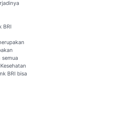
rjadinya
k BRI
merupakan
pakan
n semua
 Kesehatan
nk BRI bisa