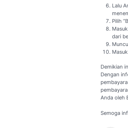
Lalu A
menemu
Pilih 
Masukk
dari b
Muncu
Masukk
Demikian i
Dengan inf
pembayaran
pembayaran
Anda oleh 
Semoga inf