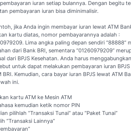
pembayaran iuran setiap bulannya. Dengan begitu te
an pembayaran iuran bisa diminimalisir.
ntoh, jika Anda ingin membayar iuran lewat ATM Ban
n kartu diatas, nomor pembayarannya adalah :
979209. Lima angka paling depan sendiri “88888” 
han dari Bank BRI, sementara “01260979209” meru
ual dari BPJS Kesehatan. Anda harus menggabungka
ebut untuk dapat melakukan pembayaran iuran BPJS
M BRI. Kemudian, cara bayar iuran BPJS lewat ATM Ba
awah ini.
kan kartu ATM ke Mesin ATM
Bahasa kemudian ketik nomor PIN
an pilihlah “Transaksi Tunai” atau “Paket Tunai”
ilih “Transaksi Lainnya”
“Pembayaran”