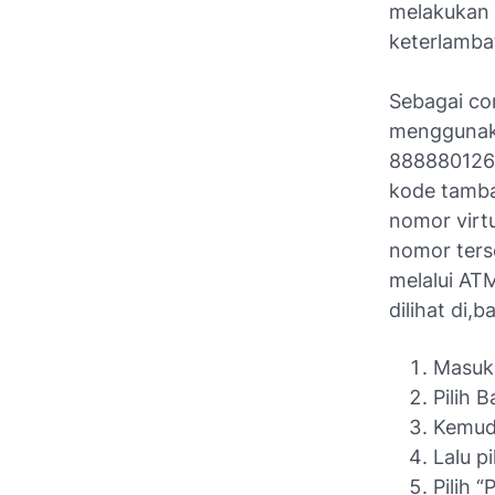
melakukan 
keterlambat
Sebagai co
menggunaka
8888801260
kode tamba
nomor virt
nomor ters
melalui AT
dilihat di,b
Masuk
Pilih 
Kemudi
Lalu p
Pilih 