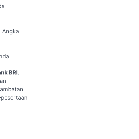
da
1 Angka
Anda
ank BRI
.
kan
rlambatan
epesertaan