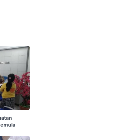
uatan
Pemula