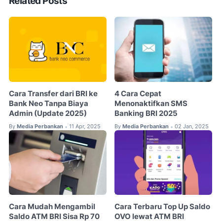
Related Posts
Cara Transfer dari BRI ke
4 Cara Cepat
Bank Neo Tanpa Biaya
Menonaktifkan SMS
Admin (Update 2025)
Banking BRI 2025
By
Media Perbankan
11 Apr, 2025
By
Media Perbankan
02 Jan, 2025
•
•
Cara Mudah Mengambil
Cara Terbaru Top Up Saldo
Saldo ATM BRI Sisa Rp 70
OVO lewat ATM BRI